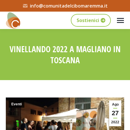
info@comunitadelcibomaremma.it
Sostienici
VINELLANDO 2022 A MAGLIANO IN
TOSCANA
Tu sei qui:
Eventi
Ago
27
2022