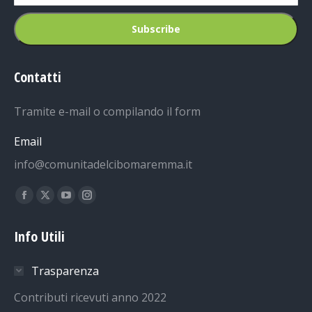
Contatti
Tramite e-mail o compilando il form
Email
info@comunitadelcibomaremma.it
Ci puoi trovare su:
Facebook
X
YouTube
Instagram
page
page
page
page
Info Utili
opens
opens
opens
opens
in
in
in
in
Trasparenza
new
new
new
new
window
window
window
window
Contributi ricevuti anno 2022