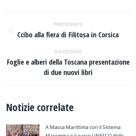
NAVIGA
PRECEDENTE
TRA
Ccibo alla fiera di Filitosa in Corsica
Post
precedente:
I
SUCCESSIVO
Foglie e alberi della Toscana presentazione
Prossimo
POST
di due nuovi libri
post:
Notizie correlate
A Massa Marittima con il Sistema
Maremma e il parco UNESCO delle