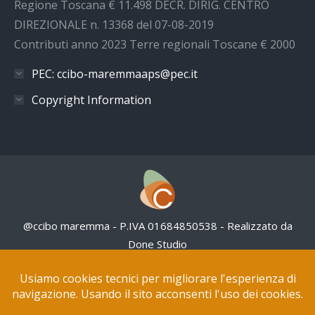
Regione Toscana € 11.498 DECR. DIRIG. CENTRO
DIREZIONALE n. 13368 del 07-08-2019
Contributi anno 2023 Terre regionali Toscane € 2000
PEC: ccibo-maremmaaps@pec.it
Copyright Information
@ccibo maremma - P.IVA 01684850538 - Realizzato da
Done Studio
Questo sito NON utilizza cookies pubblicitari
Tutte le opere in questo sito web sono distribuite con
Licenza Creative Commons Attribuzione – Non