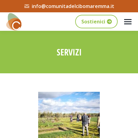
info@comunitadelcibomaremma.it
Sostienici
SERVIZI
Tu sei qui: