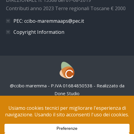
DIREZIONALE n. 13368 del 07-08-2019
Contributi anno 2023 Terre regionali Toscane € 2000
PEC: ccibo-maremmaaps@pec.it
Copyright Information
@ccibo maremma - P.IVA 01684850538 - Realizzato da
Done Studio
Questo sito NON utilizza cookies pubblicitari
Tutte le opere in questo sito web sono distribuite con
Licenza Creative Commons Attribuzione – Non
commerciale 4.0 Internazionale.