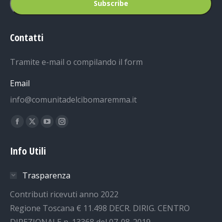
Contatti
Tramite e-mail o compilando il form
Email
info@comunitadelcibomaremma.it
Ci puoi trovare su:
Facebook
X
YouTube
Instagram
page
page
page
page
Info Utili
opens
opens
opens
opens
in
in
in
in
Trasparenza
new
new
new
new
window
window
window
window
Contributi ricevuti anno 2022
Regione Toscana € 11.498 DECR. DIRIG. CENTRO