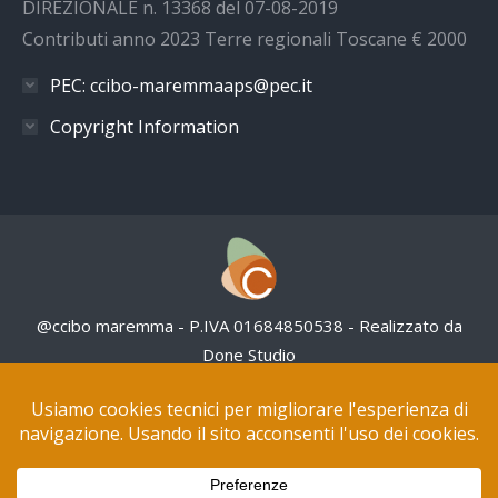
DIREZIONALE n. 13368 del 07-08-2019
Contributi anno 2023 Terre regionali Toscane € 2000
PEC: ccibo-maremmaaps@pec.it
Copyright Information
@ccibo maremma - P.IVA 01684850538 - Realizzato da
Done Studio
Questo sito NON utilizza cookies pubblicitari
Tutte le opere in questo sito web sono distribuite con
Licenza Creative Commons Attribuzione – Non
commerciale 4.0 Internazionale.