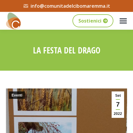
info@comunitadelcibomaremma.it
Sostienici
LA FESTA DEL DRAGO
Tu sei qui:
Eventi
Set
7
2022