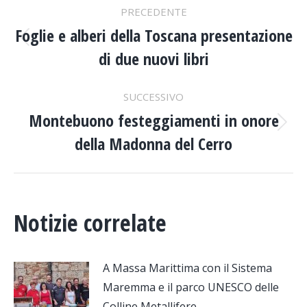
NAVIGA
PRECEDENTE
TRA
Foglie e alberi della Toscana presentazione
Post
di due nuovi libri
precedente:
I
SUCCESSIVO
POST
Montebuono festeggiamenti in onore
Prossimo
della Madonna del Cerro
post:
Notizie correlate
A Massa Marittima con il Sistema
Maremma e il parco UNESCO delle
Colline Metallifere