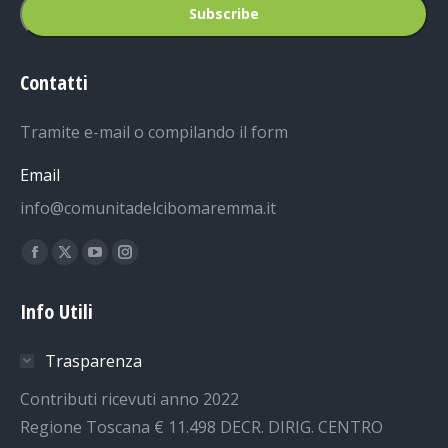
Contatti
Tramite e-mail o compilando il form
Email
info@comunitadelcibomaremma.it
Ci puoi trovare su:
Facebook
X
YouTube
Instagram
page
page
page
page
Info Utili
opens
opens
opens
opens
in
in
in
in
Trasparenza
new
new
new
new
window
window
window
window
Contributi ricevuti anno 2022
Regione Toscana € 11.498 DECR. DIRIG. CENTRO