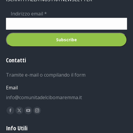
Indirizzo email
*
Contatti
Tramite e-mail o compilando il form
Email
info@comunitadelcibomaremma.it
Ci puoi trovare su:
Facebook
X
YouTube
Instagram
page
page
page
page
Info Utili
opens
opens
opens
opens