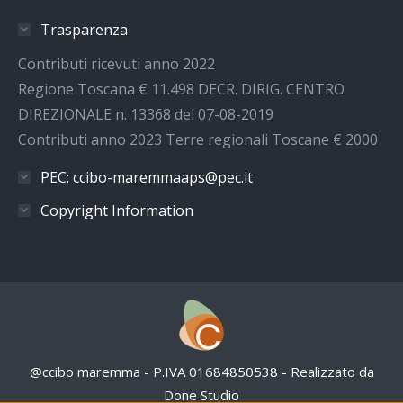
in
in
in
in
Trasparenza
new
new
new
new
window
window
window
window
Contributi ricevuti anno 2022
Regione Toscana € 11.498 DECR. DIRIG. CENTRO
DIREZIONALE n. 13368 del 07-08-2019
Contributi anno 2023 Terre regionali Toscane € 2000
PEC: ccibo-maremmaaps@pec.it
Copyright Information
@ccibo maremma - P.IVA 01684850538 - Realizzato da
Done Studio