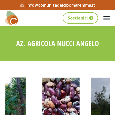
info@comunitadelcibomaremma.it
Sostienici
AZ. AGRICOLA NUCCI ANGELO
Tu sei qui: