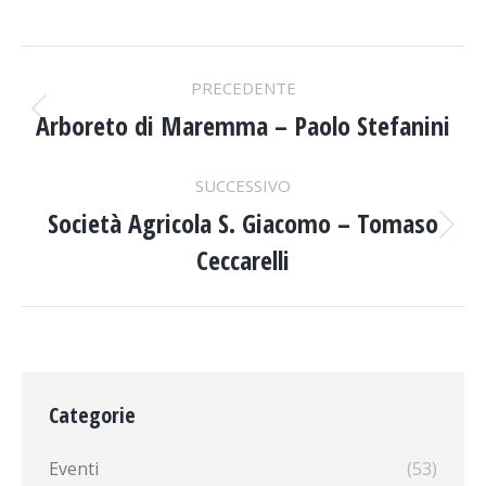
PROJECT
PRECEDENTE
NAVIGATION
Arboreto di Maremma – Paolo Stefanini
Previous
project:
SUCCESSIVO
Società Agricola S. Giacomo – Tomaso
Next
Ceccarelli
project:
Categorie
Eventi
(53)