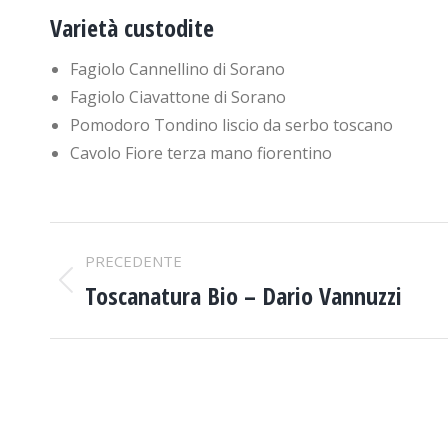
Varietà custodite
Fagiolo Cannellino di Sorano
Fagiolo Ciavattone di Sorano
Pomodoro Tondino liscio da serbo toscano
Cavolo Fiore terza mano fiorentino
PROJECT
PRECEDENTE
NAVIGATION
Toscanatura Bio – Dario Vannuzzi
Previous
project: