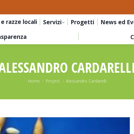
 e razze locali
Servizi
Progetti
News ed Ev
asparenza
C
ALESSANDRO CARDARELL
Tu sei qui:
Home
Project
Alessandro Cardarelli