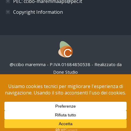
PEC: ccibo-maremmaaps@pec.it
Copyright Information
@ccibo maremma - P.IVA 01684850538 - Realizzato da
Done Studio
Questo sito NON utilizza cookies pubblicitari
Tutte le opere in questo sito web sono distribuite con
Licenza Creative Commons Attribuzione – Non
commerciale 4.0 Internazionale.