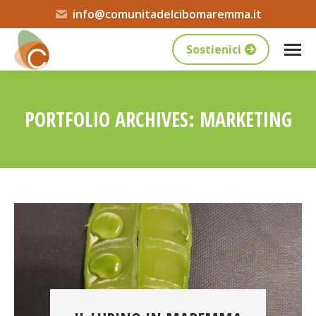
info@comunitadelcibomaremma.it
Sostienici
PORTFOLIO ARCHIVES:
MARKETING
Tu sei qui: