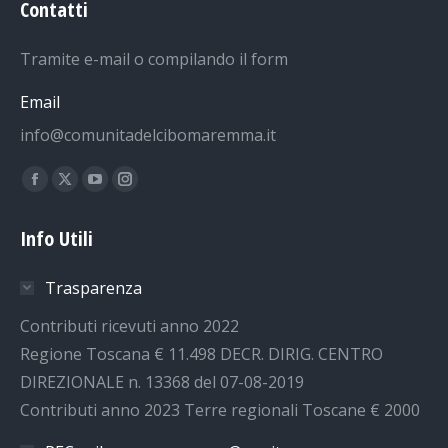
Contatti
Tramite e-mail o compilando il form
Email
info@comunitadelcibomaremma.it
Ci puoi trovare su:
Facebook
X
YouTube
Instagram
page
page
page
page
Info Utili
opens
opens
opens
opens
in
in
in
in
Trasparenza
new
new
new
new
window
window
window
window
Contributi ricevuti anno 2022
Regione Toscana € 11.498 DECR. DIRIG. CENTRO
DIREZIONALE n. 13368 del 07-08-2019
Contributi anno 2023 Terre regionali Toscane € 2000