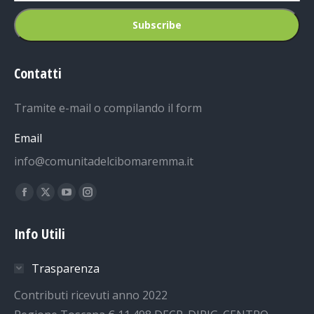
Contatti
Tramite e-mail o compilando il form
Email
info@comunitadelcibomaremma.it
Ci puoi trovare su:
Facebook
X
YouTube
Instagram
page
page
page
page
Info Utili
opens
opens
opens
opens
in
in
in
in
Trasparenza
new
new
new
new
window
window
window
window
Contributi ricevuti anno 2022