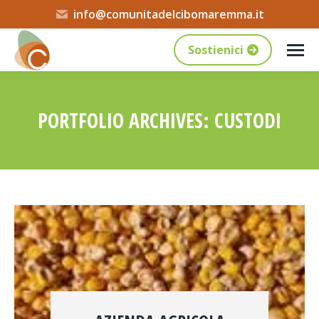
info@comunitadelcibomaremma.it
Sostienici
PORTFOLIO ARCHIVES:
CUSTODI
Tu sei qui: