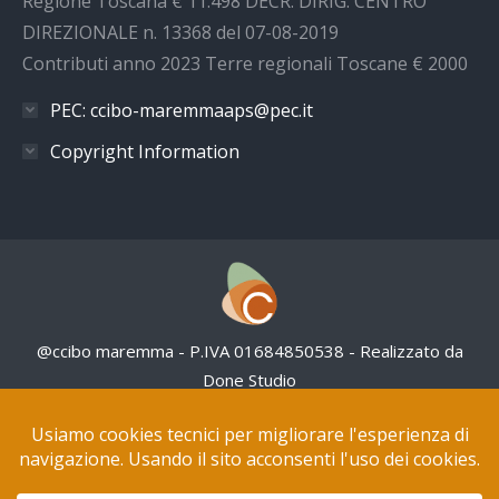
Regione Toscana € 11.498 DECR. DIRIG. CENTRO
DIREZIONALE n. 13368 del 07-08-2019
Contributi anno 2023 Terre regionali Toscane € 2000
PEC: ccibo-maremmaaps@pec.it
Copyright Information
@ccibo maremma - P.IVA 01684850538 - Realizzato da
Done Studio
Questo sito NON utilizza cookies pubblicitari
Tutte le opere in questo sito web sono distribuite con
Licenza Creative Commons Attribuzione – Non
commerciale 4.0 Internazionale.