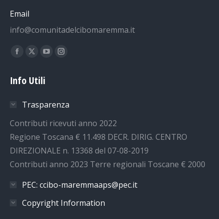
Email
info@comunitadelcibomaremma.it
Ci puoi trovare su:
Facebook
X
YouTube
Instagram
page
page
page
page
Info Utili
opens
opens
opens
opens
in
in
in
in
Trasparenza
new
new
new
new
window
window
window
window
Contributi ricevuti anno 2022
Regione Toscana € 11.498 DECR. DIRIG. CENTRO
DIREZIONALE n. 13368 del 07-08-2019
Contributi anno 2023 Terre regionali Toscane € 2000
PEC: ccibo-maremmaaps@pec.it
Copyright Information