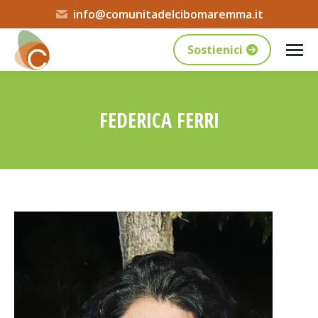
info@comunitadelcibomaremma.it
Sostienici
FEDERICA FERRI
Tu sei qui: